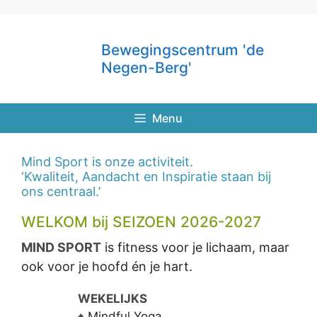
Ga
naar
Bewegingscentrum 'de
de
Negen-Berg'
inhoud
Menu
Mind Sport is onze activiteit.
‘Kwaliteit, Aandacht en Inspiratie staan bij
ons centraal.’
WELKOM bij SEIZOEN 2026-2027
MIND SPORT
is fitness voor je lichaam, maar
ook voor je hoofd én je hart.
WE
KE
LIJKS
♦
Mindful Yoga